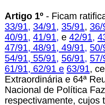
Artigo 1º
- Ficam ratifi
33/91,
34/91,
35/91
,
36/
40/91,
41/91,
e
42/91,
4
47/91,
48/91,
49/91,
50/
54/91,
55/91,
56/91,
57/
61/91,
62/91 e
63/91
, c
Extraordinária e 64ª Re
Nacional de Política F
respectivamente, cujos 