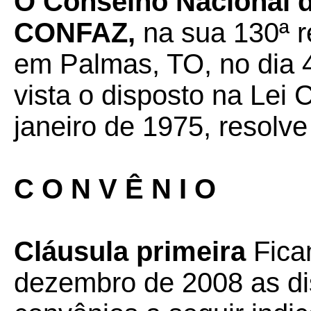
O Conselho Nacional de
CONFAZ,
na sua 130ª r
em Palmas, TO, no dia 4
vista o disposto na Lei
janeiro de 1975, resolve
C O N V Ê N I O
Cláusula primeira
Fica
dezembro de 2008 as di