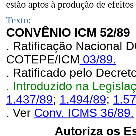
estão aptos à produção de efeitos 
Texto:
CONVÊNIO ICM 52/89
. Ratificação Nacional 
COTEPE/ICM
03/89.
. Ratificado pelo Decret
. Introduzido na Legisla
1.437/89
;
1.494/89
;
1.5
. Ver
Conv. ICMS 36/89.
Autoriza os Es