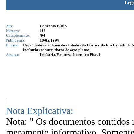
Legi
Ato:
Convênio ICMS
Número:
118
Complemento:
/94
Publicação:
10/05/1994
Ementa:
Dispõe sobre a adesão dos Estados do Ceará e do Rio Grande do N
indústrias consumidoras de aços planos.
Assunto:
Indústria/Empresa-Incentivo Fiscal
Nota Explicativa:
Nota: " Os documentos contidos n
meramente informativo. Somente 