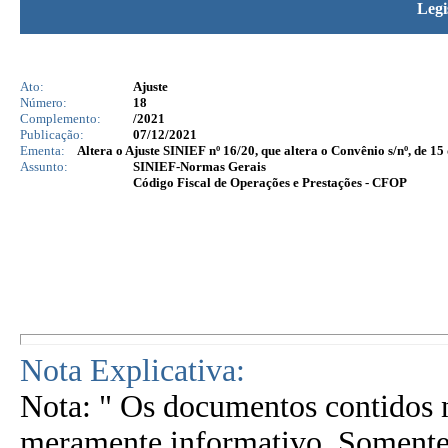
Legi
Ato:
Ajuste
Número:
18
Complemento:
/2021
Publicação:
07/12/2021
Ementa:
Altera o Ajuste SINIEF nº 16/20, que altera o Convênio s/nº, de 1
Assunto:
SINIEF-Normas Gerais
Código Fiscal de Operações e Prestações - CFOP
Nota Explicativa:
Nota: " Os documentos contidos n
meramente informativo. Somente 