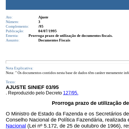
Ato:
Ajuste
Número:
3
Complemento:
/95
Publicação:
04/07/1995
Ementa:
Prorroga prazo de utilização de documentos fiscais.
Assunto:
Documentos Fiscais
Nota Explicativa:
Nota: " Os documentos contidos nesta base de dados têm caráter meramente infor
Texto:
AJUSTE SINIEF 03/95
.
Reproduzido pelo Decreto
127/95.
Prorroga prazo de utilização d
O Ministro de Estado da Fazenda e os Secretários de
Conselho Nacional de Política Fazendária, realizada e
Nacional
(Lei nº 5.172, de 25 de outubro de 1966), r