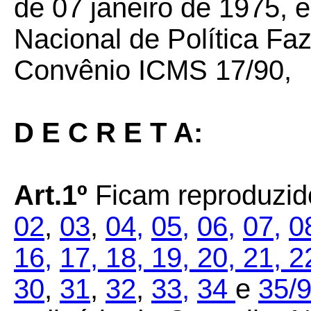
de 07 janeiro de 1975,
Nacional de Política Fa
Convênio ICMS 17/90,
D E C R E T A:
Art.1º
Ficam reproduzid
02
,
03
,
04,
05,
06,
07,
0
16,
17,
18,
19,
20,
21,
2
30
,
31
,
32
,
33,
34
e
35/9