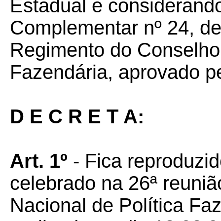
Estadual e considerando
Complementar nº 24, de 
Regimento do Conselho 
Fazendária, aprovado p
D E C R E T A:
Art. 1º
- Fica reproduz
celebrado na 26ª reuniã
Nacional de Política F