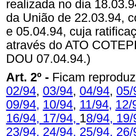
realizada no dia 18.03.9
da União de 22.03.94, c
e 05.04.94, cuja ratifica
através do ATO COTEPE
DOU 07.04.94.)
Art. 2º -
Ficam reproduz
02/94
,
03/94
,
04/94
,
05/
09/94,
10/94
,
11/94,
12/
16/94,
17/94,
1
8/94,
1
9/
23/94,
24/94,
25/94,
26/