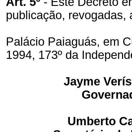
Art. 5º
- Este Decreto en
publicação, revogadas, 
Palácio Paiaguás, em C
1994, 173º da Independ
Jayme Verí
Governad
Umberto Ca