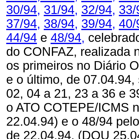
30/94,
31/94,
32/94,
33/
37/94,
38/94,
39/94,
40/
44/94
e
48/94,
celebrado
do CONFAZ, realizada no
os primeiros no Diário O
e o último, de 07.04.9
02, 04 a 21, 23 a 36 e 3
o ATO COTEPE/ICMS nº
22.04.94) e o 48/94 p
de 22.04.94. (DOU 25.0