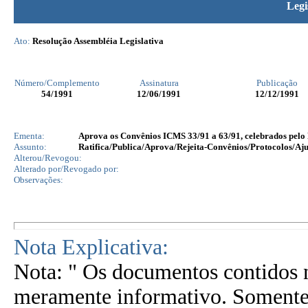
Legi
Ato:
Resolução Assembléia Legislativa
Número/Complemento
Assinatura
Publicação
54
/1991
12/06/1991
12/12/1991
Ementa:
Aprova os Convênios ICMS 33/91 a 63/91, celebrados pelo 
Assunto:
Ratifica/Publica/Aprova/Rejeita-Convênios/Protocolos/Aju
Alterou/Revogou:
Alterado por/Revogado por:
Observações:
Nota Explicativa:
Nota: " Os documentos contidos n
meramente informativo. Somente 