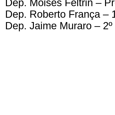
Dep. Moisés Feltrin – P
Dep. Roberto França –
1
Dep. Jaime Muraro –
2º 