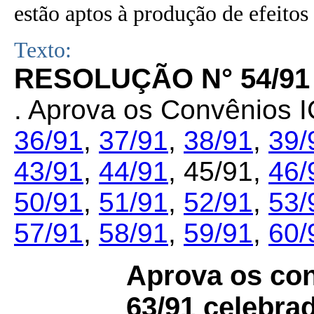
estão aptos à produção de efeitos 
Texto:
RESOLUÇÃO N° 54/91
. Aprova os Convênios
36/91
,
37/91
,
38/91
,
39/
43/91
,
44/91
,
45/91
,
46/
50/91
,
51/91
,
52/91
,
53/
57/91
,
58/91
,
59/91
,
60/
Aprova os con
63/91 celebra