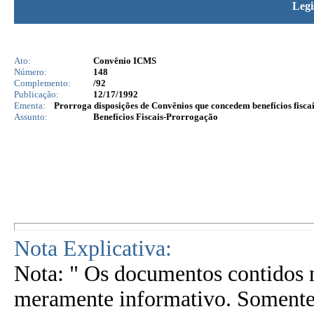
Legi
Ato:
Convênio ICMS
Número:
148
Complemento:
/92
Publicação:
12/17/1992
Ementa:
Prorroga disposições de Convênios que concedem benefícios fiscais
Assunto:
Benefícios Fiscais-Prorrogação
Nota Explicativa:
Nota: " Os documentos contidos n
meramente informativo. Somente 