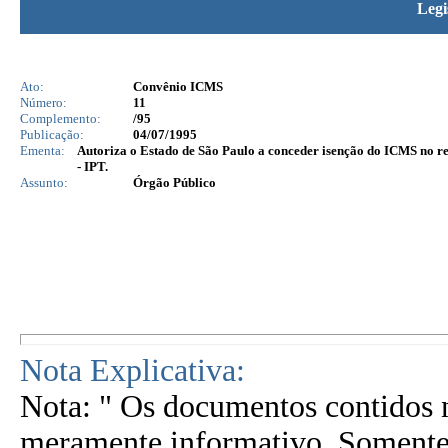
Legi
Ato:
Convênio ICMS
Número:
11
Complemento:
/95
Publicação:
04/07/1995
Ementa:
Autoriza o Estado de São Paulo a conceder isenção do ICMS no re
- IPT.
Assunto:
Órgão Público
Nota Explicativa:
Nota: " Os documentos contidos n
meramente informativo. Somente 