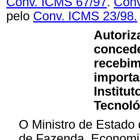
Conv. ICMS 67/97
.
Conv
pelo
Conv. ICMS 23/98.
Autoriz
concede
recebim
importa
Institu
Tecnoló
O Ministro de Estado
de Fazenda, Economia