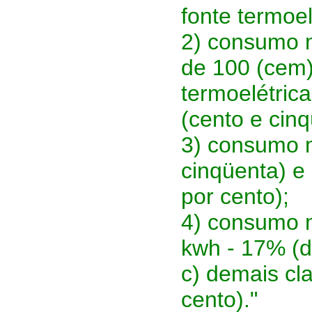
fonte termoel
2) consumo m
de 100 (cem)
termoelétric
(cento e cinq
3) consumo m
cinqüenta) e
por cento);
4) consumo m
kwh - 17% (d
c) demais cl
cento)."