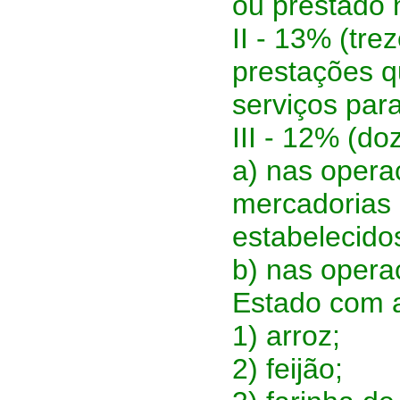
ou prestado n
II - 13% (tr
prestações q
serviços para
III - 12% (do
a) nas opera
mercadorias 
estabelecido
b) nas operaç
Estado com a
1) arroz;
2) feijão;