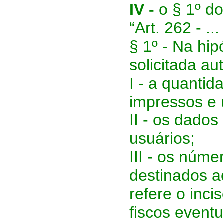
IV -
o § 1º do
“Art. 262 - ...
§ 1º - Na hip
solicitada au
I - a quantid
impressos e 
II - os dado
usuários;
III - os núm
destinados a
refere o inc
fiscos eventu