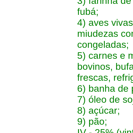
3) farinha de
fubá;
4) aves viva
miudezas com
congeladas;
5) carnes e 
bovinos, bufa
frescas, ref
6) banha de 
7) óleo de so
8) açúcar;
9) pão;
IV - 25% (vin