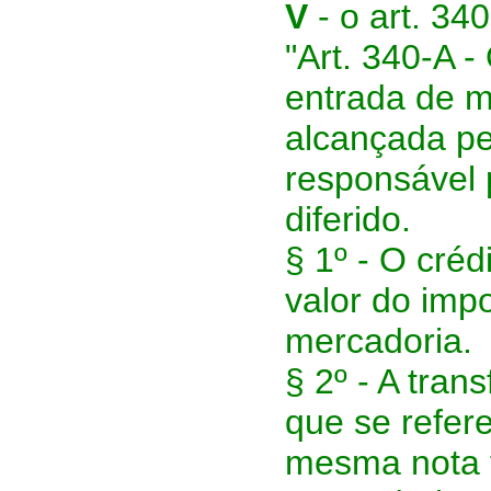
V
- o art. 340
"Art. 340-A -
entrada de m
alcançada pel
responsável 
diferido.
§ 1º - O crédi
valor do imp
mercadoria.
§ 2º - A tran
que se refere
mesma nota f