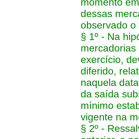
momento em 
dessas merca
observado o 
§ 1º - Na hip
mercadorias 
exercício, de
diferido, rel
naquela data
da saída sub
mínimo estab
vigente na 
§ 2º - Ressa