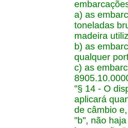
embarcações
a) as embar
toneladas bru
madeira util
b) as embarc
qualquer port
c) as embarc
8905.10.000
"§ 14 - O di
aplicará qua
de câmbio e,
"b", não haja