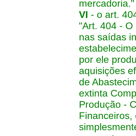
mercadoria."
VI
- o art. 40
"Art. 404 - 
nas saídas i
estabelecime
por ele prod
aquisições e
de Abastecim
extinta Com
Produção - C
Financeiros,
simplesmente