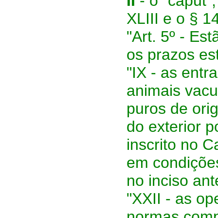
II
- o “caput”,
XLIII e o § 14
"Art. 5º - Es
os prazos es
"IX - as ent
animais vacun
puros de ori
do exterior 
inscrito no 
em condições
no inciso an
"XXII - as o
normas comp