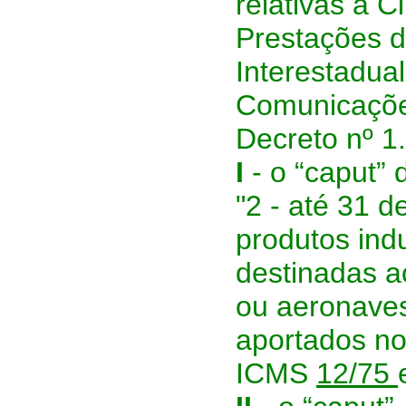
relativas à 
Prestações d
Interestadual
Comunicaçõe
Decreto nº 1
I
- o “caput” d
"2 - até 31 
produtos indu
destinadas 
ou aeronaves
aportados no
ICMS
12/75