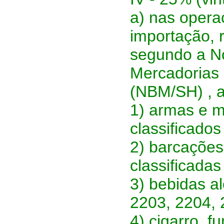
a) nas operaç
importação, 
segundo a No
Mercadorias
(NBM/SH) , a
1) armas e m
classificados
2) barcações
classificada
3) bebidas al
2203, 2204, 
4) cigarro, f