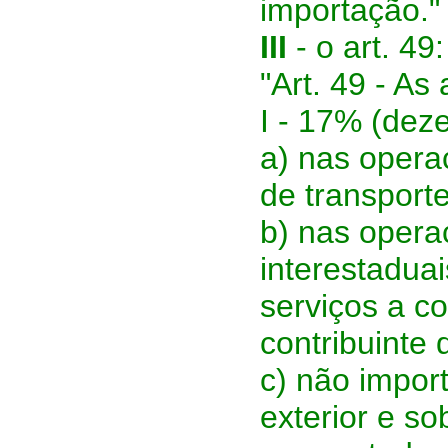
importação."
III
- o art. 49:
"Art. 49 - As
I - 17% (deze
a) nas opera
de transporte
b) nas opera
interestadua
serviços a c
contribuinte 
c) não impor
exterior e so