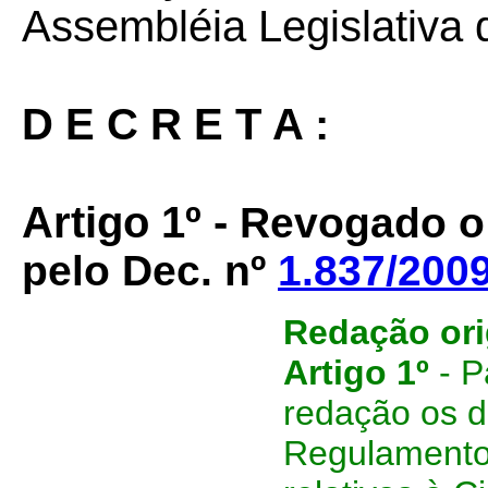
Assembléia Legislativa 
D E C R E T A :
Artigo 1º -
Revogado o 
pelo Dec. nº
1.837/200
Redação ori
Artigo 1º
- 
redação os d
Regulamento