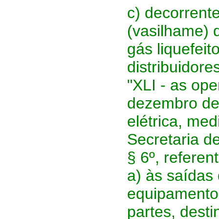
c) decorrente
(vasilhame) 
gás liquefeit
distribuidore
"XLI - as op
dezembro de
elétrica, me
Secretaria d
§ 6º, refere
a) às saídas
equipamento
partes, dest