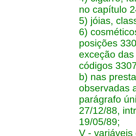
no capítulo 2
5) jóias, cla
6) cosmético
posições 330
exceção das 
códigos 3307
b) nas prest
observadas a
parágrafo úni
27/12/88, int
19/05/89;
V - variávei