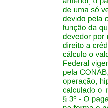
anterior, o 
de uma só v
devido pela 
função da qua
devedor por 
direito a cr
cálculo o va
Federal vige
pela CONAB, 
operação, hi
calculado o 
§ 3º - O pag
na forma e n