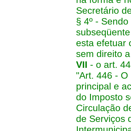
Secretário d
§ 4º - Sendo 
subseqüente
esta efetuar
sem direito a
VII
- o art. 4
"Art. 446 - 
principal e a
do Imposto s
Circulação d
de Serviços 
Intermunicip