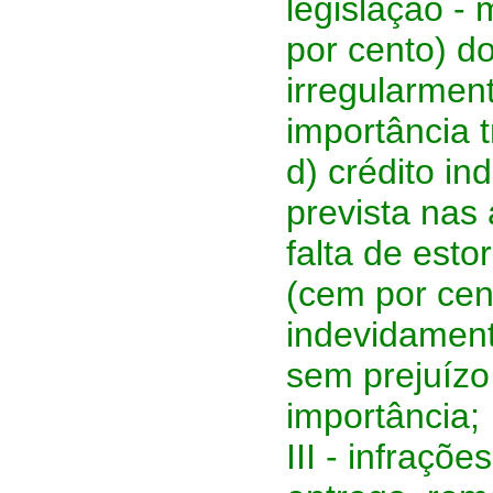
legislação -
por cento) do
irregularmen
importância t
d) crédito i
prevista nas 
falta de est
(cem por cent
indevidament
sem prejuízo
importância;
III - infraçõ