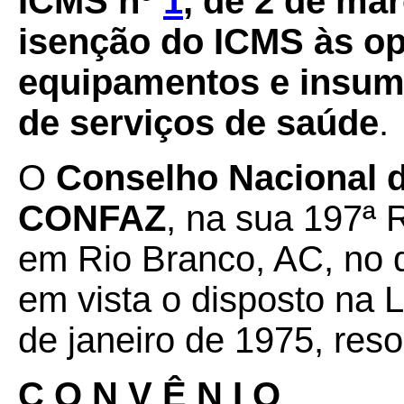
ICMS nº
1
, de 2 de ma
isenção do ICMS às o
equipamentos e insum
de serviços de saúde
.
O
Conselho Nacional de
CONFAZ
, na sua 197ª 
em Rio Branco, AC, no d
em vista o disposto na 
de janeiro de 1975, reso
C O N V Ê N I O