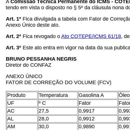
A
Comissão Técnica Permanente do ICMS - COT
tendo em vista o disposto no § 5º da cláusula nona 
Art. 1º
Fica divulgada a tabela com Fator de Correçã
Anexo Único deste ato.
Art. 2º
Fica revogado o
Ato COTEPE/ICMS 61/18
, d
Art. 3º
Este ato entra em vigor na data da sua publicaç
BRUNO PESSANHA NEGRIS
Diretor do CONFAZ
ANEXO ÚNICO
FATOR DE CORREÇÃO DO VOLUME (FCV)
Produto
Temperatura
Gasolina A
Óleo
UF
º C
Fator
Fato
AC
27,5
0,9917
0,99
AL
28,0
0,9912
0,99
AM
30,0
0,9890
0,99