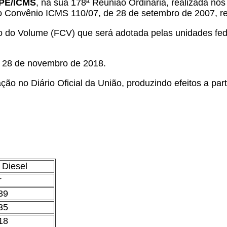
EPE/ICMS
, na sua 178ª Reunião Ordinária, realizada nos
do Convênio ICMS 110/07, de 28 de setembro de 2007, r
o do Volume (FCV) que será adotada pelas unidades fed
e 28 de novembro de 2018.
ão no Diário Oficial da União, produzindo efeitos a part
 Diesel
r
39
35
18