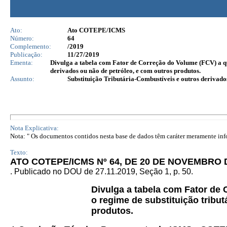
Ato:
Ato COTEPE/ICMS
Número:
64
Complemento:
/2019
Publicação:
11/27/2019
Ementa:
Divulga a tabela com Fator de Correção do Volume (FCV) a que
derivados ou não de petróleo, e com outros produtos.
Assunto:
Substituição Tributária-Combustíveis e outros derivado
Nota Explicativa:
Nota: " Os documentos contidos nesta base de dados têm caráter meramente infor
Texto:
ATO COTEPE/ICMS Nº 64, DE 20 DE NOVEMBRO 
. Publicado no DOU de 27.11.2019, Seção 1, p. 50.
Divulga a tabela com Fator de
o regime de substituição tribu
produtos.