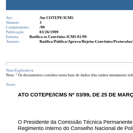
Ato:
Ato COTEPE/ICMS
Número:
3
Complemento:
/99
Publicação:
03/26/1999
Ementa:
Ratifica os Convênios ICMS 01/99
Assunto:
Ratifica/Publica/Aprova/Rejeita-Convênios/Protocolos/
Nota Explicativa:
Nota: " Os documentos contidos nesta base de dados têm caráter meramente infor
Texto:
ATO COTEPE/ICMS Nº 03/99, DE 25 DE MARÇ
O Presidente da Comissão Técnica Permanente do
Regimento Interno do Conselho Nacional de Pol