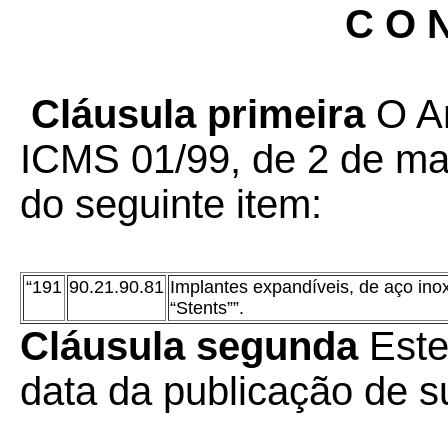
C O N
Cláusula primeira
O A
ICMS 01/99, de 2 de mar
do seguinte item:
“191
90.21.90.81
Implantes expandíveis, de aço inoxi
“Stents””.
Cláusula segunda
Este
data da publicação de su