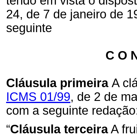
tendo em vista o dispos
24, de 7 de janeiro de 1
seguinte
C O N
Cláusula primeira
A cl
ICMS 01/99
, de 2 de ma
com a seguinte redação
“
Cláusula terceira
A fru