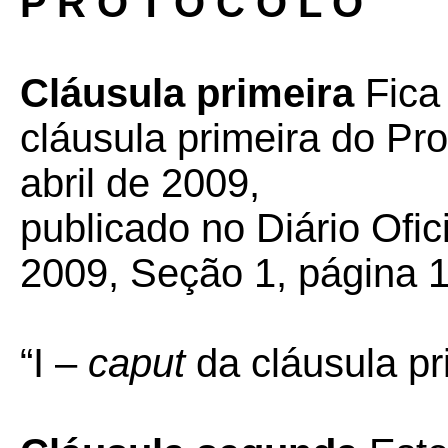
P R O T O C O L O
Cláusula primeira
Fica
cláusula primeira do Pr
abril de 2009,
publicado no Diário Ofic
2009, Seção 1, página 1
“I –
caput
da cláusula pri