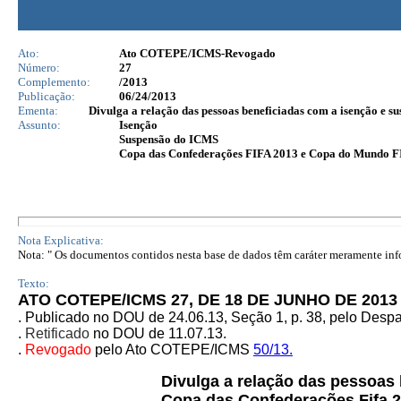
Ato:
Ato COTEPE/ICMS-Revogado
Número:
27
Complemento:
/2013
Publicação:
06/24/2013
Ementa:
Divulga a relação das pessoas beneficiadas com a isenção e 
Assunto:
Isenção
Suspensão do ICMS
Copa das Confederações FIFA 2013 e Copa do Mundo F
Nota Explicativa:
Nota: " Os documentos contidos nesta base de dados têm caráter meramente infor
Texto:
ATO COTEPE/ICMS 27, DE 18 DE JUNHO DE 2013
.
Publicado no DOU de 24.06.13, Seção 1, p. 38, pelo Desp
.
Retificado
no DOU de 11.07.13.
.
Revogado
pelo Ato COTEPE/ICMS
50/13.
Divulga a relação das pessoas
Copa das Confederações Fifa 2