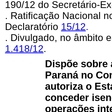
190/12 do Secretário-E
.
Ratificação Nacional n
Declaratório
15/12
.
. Divulgado, no âmbito e
1.418/12
.
Dispõe sobre 
Paraná no Co
autoriza o Es
conceder ise
operações int