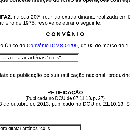
 que concede isenção do ICMS às operações com eq
ONFAZ,
na sua 207ª reunião extraordinária, realizada em 
aneiro de 1975, resolve celebrar o seguinte:
C O N V Ê N I O
xo Único do
Convênio ICMS 01/99
, de 02 de março de 1
para dilatar artérias “coils”
ata da publicação de sua ratificação nacional, produzin
RETIFICAÇÃO
(Publicada no DOU de 07.11.13, p. 27)
8 de outubro de 2013, publicado no DOU de 21.10.13, S
ara dilatar artérias “coils”