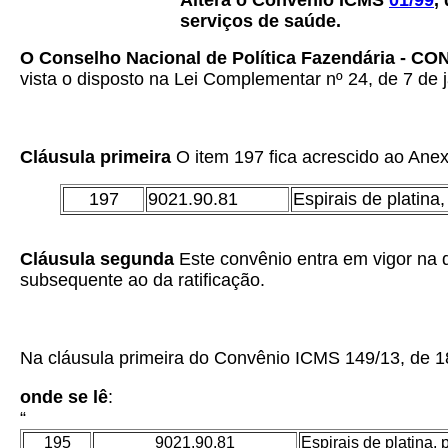
Altera o Convênio ICMS
01/99
,
serviços de saúde.
O Conselho Nacional de Política Fazendária - C
vista o disposto na Lei Complementar nº 24, de 7 de j
Cláusula primeira
O item 197 fica acrescido ao Ane
197
9021.90.81
Espirais de platina, 
Cláusula segunda
Este convênio entra em vigor na d
subsequente ao da ratificação.
Na cláusula primeira do Convênio ICMS 149/13, de 1
onde se lê
:
“
195
9021.90.81
Espirais de platina, p