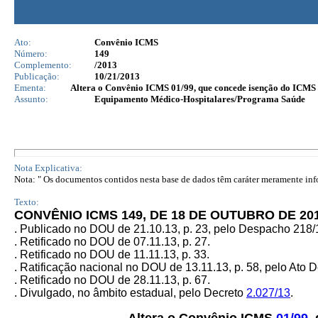
Ato:
Convênio ICMS
Número:
149
Complemento:
/2013
Publicação:
10/21/2013
Ementa:
Altera o Convênio ICMS 01/99, que concede isenção do ICMS à
Assunto:
Equipamento Médico-Hospitalares/Programa Saúde
Nota Explicativa:
Nota: " Os documentos contidos nesta base de dados têm caráter meramente infor
Texto:
CONVÊNIO ICMS 149, DE 18 DE OUTUBRO DE 20
. Publicado no DOU de 21.10.13, p. 23, pelo Despacho 218
. Retificado no DOU de 07.11.13, p. 27.
. Retificado no DOU de 11.11.13, p. 33.
. Ratificação nacional no DOU de 13.11.13, p. 58, pelo Ato D
. Retificado no DOU de 28.11.13, p. 67.
. Divulgado, no âmbito estadual, pelo Decreto
2.027/13
.