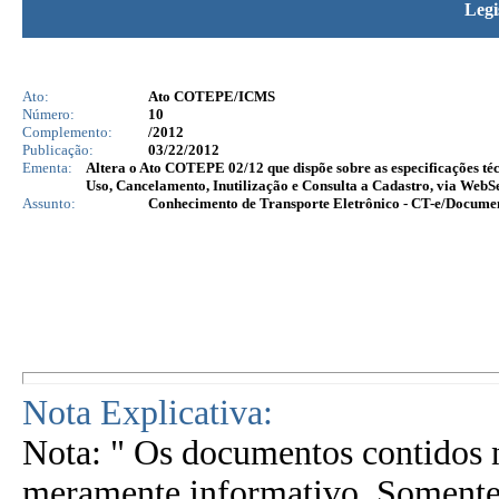
Legi
Ato:
Ato COTEPE/ICMS
Número:
10
Complemento:
/2012
Publicação:
03/22/2012
Ementa:
Altera o Ato COTEPE 02/12 que dispõe sobre as especificações té
Uso, Cancelamento, Inutilização e Consulta a Cadastro, via WebSe
Assunto:
Conhecimento de Transporte Eletrônico - CT-e/Docume
Nota Explicativa:
Nota: " Os documentos contidos n
meramente informativo. Somente 