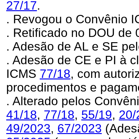
27/17
.
. Revogou o Convênio
. Retificado no DOU de 
. Adesão de AL e SE p
. Adesão de CE e PI à c
ICMS
77/18
, com autor
procedimentos e pagamen
. Alterado pelos Convê
41/18
,
77/18
,
55/19
,
20/
49/2023
,
67/2023
(Ades