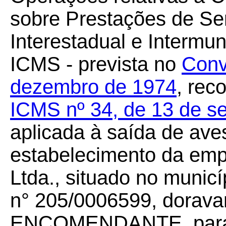
sobre Prestações de Se
Interestadual e Intermu
ICMS - prevista no
Conv
dezembro de 1974
, rec
ICMS nº 34, de 13 de s
aplicada à saída de ave
estabelecimento da emp
Ltda., situado no muni
n° 205/0006599, dorav
ENCOMENDANTE, para fi