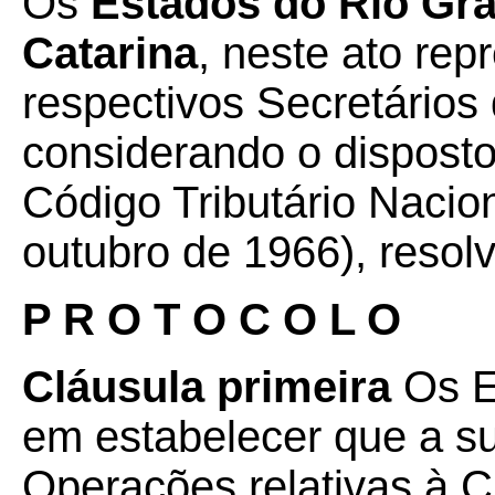
Os
Estados do Rio Gra
Catarina
, neste ato re
respectivos Secretários
considerando o disposto
Código Tributário Nacion
outubro de 1966), resol
P R O T O C O L O
Cláusula primeira
Os E
em estabelecer que a s
Operações relativas à C