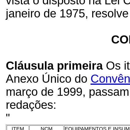
vista o disposto na Lei
janeiro de 1975, resolve
CO
Cláusula primeira
Os it
Anexo Único do
Convên
março de 1999, passam 
redações:
"
ITEM
NCM
EQUIPAMENTOS E INSU