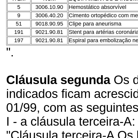
5
3006.10.90
Hemostático absorvível
9
3006.40.20
Cimento ortopédico com me
51
9018.90.95
Clipe para aneurisma
191
9021.90.81
Stent para artérias coronár
197
9021.90.81
Espiral para embolização n
".
Cláusula segunda
Os di
indicados ficam acresc
01/99, com as seguinte
I - a cláusula terceira-A:
"Cláusula terceira-A Os 