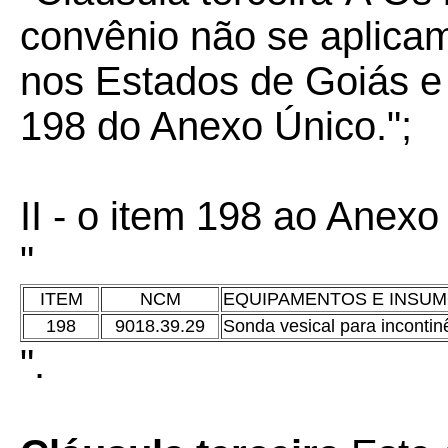
convênio não se aplica
nos Estados de Goiás e
198 do Anexo Único.";
II - o item 198 ao Anexo
"
ITEM
NCM
EQUIPAMENTOS E INSU
198
9018.39.29
Sonda vesical para incontin
".