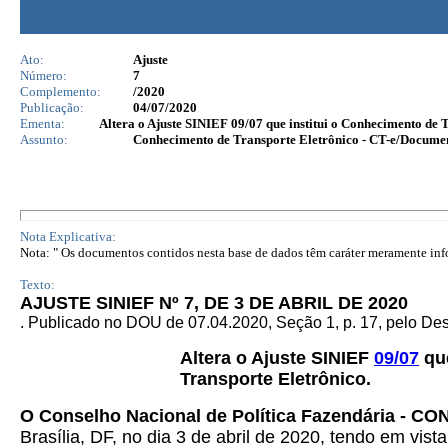
Ato:
Ajuste
Número:
7
Complemento:
/2020
Publicação:
04/07/2020
Ementa:
Altera o Ajuste SINIEF 09/07 que institui o Conhecimento de
Assunto:
Conhecimento de Transporte Eletrônico - CT-e/Docume
Nota Explicativa:
Nota: " Os documentos contidos nesta base de dados têm caráter meramente infor
Texto:
AJUSTE SINIEF Nº 7, DE 3 DE ABRIL DE 2020
. Publicado no DOU de 07.04.2020, Seção 1, p. 17, pelo D
Altera o Ajuste SINIEF
09/07
que
Transporte Eletrônico.
O Conselho Nacional de Política Fazendária - C
Brasília, DF, no dia 3 de abril de 2020, tendo em vist