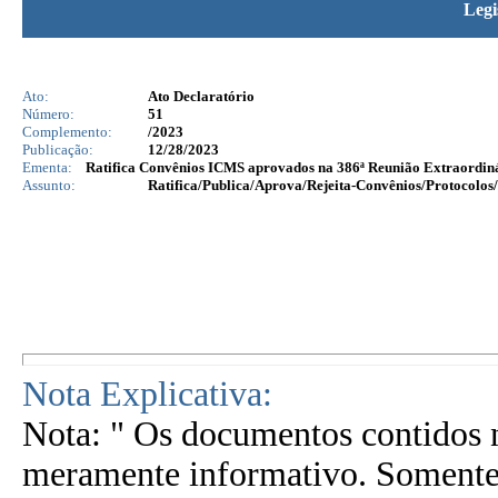
Legi
Ato:
Ato Declaratório
Número:
51
Complemento:
/2023
Publicação:
12/28/2023
Ementa:
Ratifica Convênios ICMS aprovados na 386ª Reunião Extraordiná
Assunto:
Ratifica/Publica/Aprova/Rejeita-Convênios/Protocolos/
Nota Explicativa:
Nota: " Os documentos contidos n
meramente informativo. Somente 