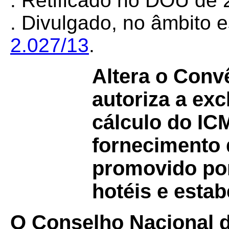
. Retificado no DOU de 2
. Divulgado, no âmbito e
2.027/13
.
Altera o Con
autoriza a exc
cálculo do IC
fornecimento 
promovido por
hotéis e estab
O
Conselho Nacional de