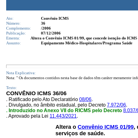
Ato:
Convênio ICMS
Número:
36
Complemento:
/2006
Publicação:
07/12/2006
Ementa:
Altera o Convênio ICMS 01/99, que concede isenção do ICMS à
Assunto:
Equipamento Médico-Hospitalares/Programa Saúde
Nota Explicativa:
Nota: " Os documentos contidos nesta base de dados têm caráter meramente infor
Texto:
CONVÊNIO ICMS 36/06
. Ratificado pelo Ato Declaratório
08/06
.
. Divulgado, no âmbito estadual, pelo Decreto
7.972/06
.
. Introduzido no Anexo VII do RICMS pelo Decreto
8.037/
. Aprovado pela Lei
11.443/2021
.
Altera o
Convênio ICMS 01/99
,
serviços de saúde.