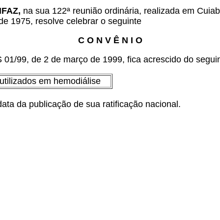
ONFAZ,
na sua 122ª reunião ordinária, realizada em Cuiab
de 1975, resolve celebrar o seguinte
C O N V Ê N I O
1/99, de 2 de março de 1999, fica acrescido do seguin
 utilizados em hemodiálise
ata da publicação de sua ratificação nacional.