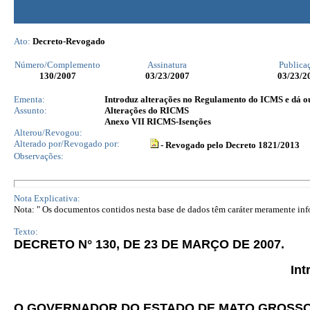
Ato:
Decreto-Revogado
Número/Complemento
Assinatura
Publica
130
/2007
03/23/2007
03/23/2
Ementa:
Introduz alterações no Regulamento do ICMS e dá ou
Assunto:
Alterações do RICMS
Anexo VII RICMS-Isenções
Alterou/Revogou:
Alterado por/Revogado por:
- Revogado pelo Decreto 1821/2013
Observações:
Nota Explicativa:
Nota: " Os documentos contidos nesta base de dados têm caráter meramente infor
Texto:
DECRETO N° 130, DE 23 DE MARÇO DE 2007.
Int
O GOVERNADOR DO ESTADO DE MATO GROSS