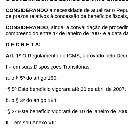
CONSIDERANDO
a necessidade de atualizar o Reg
de prazos relativos à concessão de benefícios fiscais
CONSIDERANDO
, ainda, a convalidação de proced
compreendido entre 1º de janeiro de 2007 e a data da 
D E C R E T A:
Art. 1º
O Regulamento do ICMS, aprovado pelo Decreto
I
– em suas Disposições Transitórias:
a. o § 5º do artigo 180:
“§ 5º Este benefício vigorará até 30 de abril de 2007.
b. o § 3º do artigo 184:
“§ 3º Este benefício vigorará de 10 de janeiro de 200
II
– em seu Anexo VII: