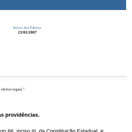
Início dos Efeitos
23/03/2007
efeitos legais."
s providências.
go 66, inciso III, da Constituição Estadual, e