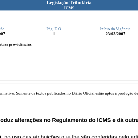
Legislação Tributária
ICMS
ção
Pág. D.O.
Início da Vigência
007
1
23/03/2007
tras providências.
mativo. Somente os textos publicados no Diário Oficial estão aptos à produção de 
roduz alterações no Regulamento do ICMS e dá outra
O
, no uso das atribuições que lhe são conferidas pelo arti