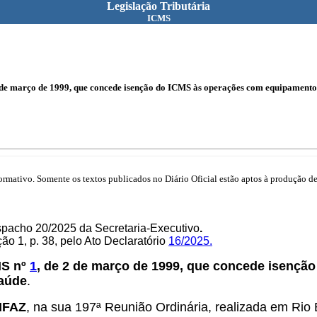
Legislação Tributária
ICMS
 de março de 1999, que concede isenção do ICMS às operações com equipamentos 
mativo. Somente os textos publicados no Diário Oficial estão aptos à produção de 
spacho 20/2025 da Secretaria-Executivo
.
o 1, p. 38, pelo Ato Declaratório
16/2025.
MS nº
1
, de 2 de março de 1999, que concede isenç
saúde
.
ONFAZ
, na sua 197ª Reunião Ordinária, realizada em Rio 