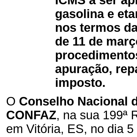
ICMS a ser ap
gasolina e eta
nos termos da
de 11 de març
procedimentos
apuração, rep
imposto.
O
Conselho Nacional de
CONFAZ
, na sua 199ª 
em Vitória, ES, no dia 