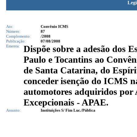
Legi
Ato:
Convênio ICMS
Número:
87
Complemento:
/2008
Publicação:
07/08/2008
Ementa:
Dispõe sobre a adesão dos E
Paulo e Tocantins ao Convên
de Santa Catarina, do Espíri
conceder isenção do ICMS na
automotores adquiridos por 
Excepcionais - APAE.
Assunto:
Instituições S/ Fim Luc./Pública