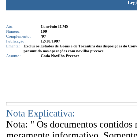
Legi
Ato:
Convênio ICMS
Número:
109
Complemento:
/97
Publicação:
12/18/1997
Ementa:
Exclui os Estados de Goiás e de Tocantins das disposições do Con
presumido nas operações com novilho precoce.
Assunto:
Gado Novilho Precoce
Nota Explicativa:
Nota: " Os documentos contidos n
meramente informativo. Somente 