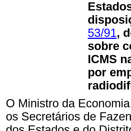
Estados
dispos
53/91
, 
sobre c
ICMS na
por emp
radiodif
O Ministro da Economia
os Secretários de Faze
dos Estados e do Distri