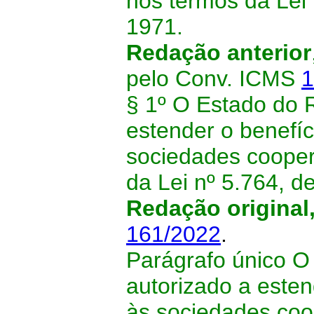
nos termos da Lei
1971.
Redação anterior
pelo Conv. ICMS
1
§ 1º O Estado do R
estender o benefíc
sociedades cooper
da Lei nº 5.764, 
Redação original
161/2022
.
Parágrafo único O
autorizado a esten
às sociedades coo