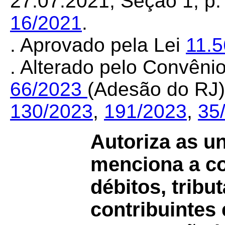
27.07.2021, Seção 1, p. 
16/2021
.
. Aprovado pela Lei
11.
. Alterado pelo Convên
66/2023
(Adesão do RJ
130/2023
,
191/2023
,
35
Autoriza as u
menciona a c
débitos, tribut
contribuintes