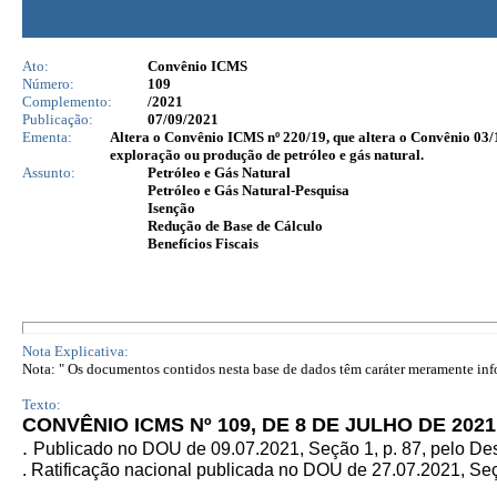
Ato:
Convênio ICMS
Número:
109
Complemento:
/2021
Publicação:
07/09/2021
Ementa:
Altera o Convênio ICMS nº 220/19, que altera o Convênio 03/1
exploração ou produção de petróleo e gás natural.
Assunto:
Petróleo e Gás Natural
Petróleo e Gás Natural-Pesquisa
Isenção
Redução de Base de Cálculo
Benefícios Fiscais
Nota Explicativa:
Nota: " Os documentos contidos nesta base de dados têm caráter meramente infor
Texto:
CONVÊNIO ICMS Nº 109, DE 8 DE JULHO DE 2021
.
Publicado no DOU de 09.07.2021, Seção 1, p. 87, pelo De
. Ratificação nacional publicada no DOU de 27.07.2021, Seçã