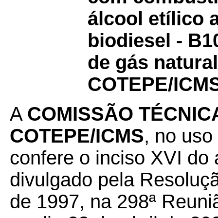
álcool etílico
biodiesel - B1
de gás natura
COTEPE/ICM
A
COMISSÃO TÉCNICA
COTEPE/ICMS
, no uso
confere o inciso XVI do 
divulgado pela Resoluç
de 1997, na 298ª Reuniã