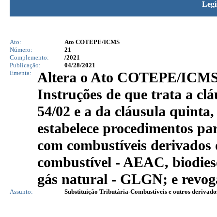
Legi
Ato:
Ato COTEPE/ICMS
Número:
21
Complemento:
/2021
Publicação:
04/28/2021
Ementa:
Altera o Ato COTEPE/ICMS 
Instruções de que trata a c
54/02 e a da cláusula quinta
estabelece procedimentos par
com combustíveis derivados de
combustível - AEAC, biodiese
gás natural - GLGN; e rev
Assunto:
Substituição Tributária-Combustíveis e outros derivado