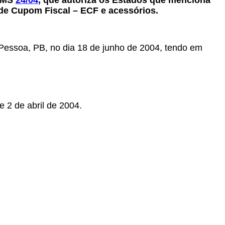
ICMS
24/04
, que autoriza os Estados que menciona
de Cupom Fiscal – ECF e acessórios.
 Pessoa, PB, no dia 18 de junho de 2004, tendo em
 2 de abril de 2004.