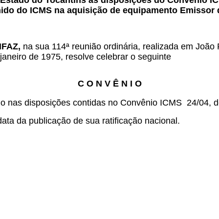
 Estado do Tocantins às disposições do Convênio 
mido do ICMS na aquisição de equipamento Emissor 
ONFAZ,
na sua 114ª reunião ordinária, realizada em João
janeiro de 1975, resolve celebrar o seguinte
C O N V Ê N I O
do nas disposições contidas no Convênio ICMS 24/04, de
ata da publicação de sua ratificação nacional.