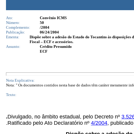
Ato:
Convênio ICMS
Número:
50
Complemento:
/2004
Publicação:
06/24/2004
Ementa:
Dispõe sobre a adesão do Estado do Tocantins às disposiçõe
Fiscal – ECF e acessórios.
Assunto:
Crédito Presumido
ECF
Nota Explicativa:
Nota: " Os documentos contidos nesta base de dados têm caráter meramente infor
Texto:
.
Divulgado, no âmbito estadual, pelo
Decreto nº
3.52
.Ratificado pelo Ato Declaratório nº
4/2004
, publicad