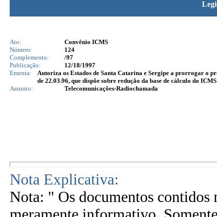
Legi
Ato:
Convênio ICMS
Número:
124
Complemento:
/97
Publicação:
12/18/1997
Ementa:
Autoriza os Estados de Santa Catarina e Sergipe a prorrogar o pr
de 22.03.96, que dispõe sobre redução da base de cálculo do ICMS
Assunto:
Telecomunicações-Radiochamada
Nota Explicativa:
Nota: " Os documentos contidos n
meramente informativo. Somente 