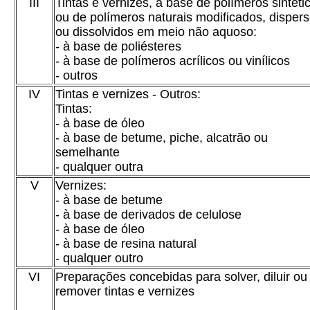
III
Tintas e vernizes, à base de polímeros sintéti
ou de polímeros naturais modificados, disper
ou dissolvidos em meio não aquoso:
- à base de poliésteres
- à base de polímeros acrílicos ou vinílicos
- outros
IV
Tintas e vernizes - Outros:
Tintas:
- à base de óleo
- à base de betume, piche, alcatrão ou
semelhante
- qualquer outra
V
Vernizes:
- à base de betume
- à base de derivados de celulose
- à base de óleo
- à base de resina natural
- qualquer outro
VI
Preparações concebidas para solver, diluir ou
remover tintas e vernizes