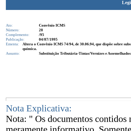
Legi
Ato:
Convênio ICMS
Número:
28
Complemento:
/95
Publicação:
04/07/1995
Ementa:
Altera o Convênio ICMS 74/94, de 30.06.94, que dispõe sobre subst
química.
Assunto:
Substituição Tributária-Tintas/Vernizes e Assemelhado
Nota Explicativa:
Nota: " Os documentos contidos n
meramente informativo. Somente 