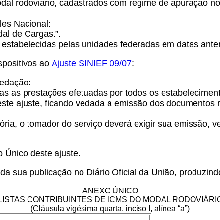
modal rodoviário, cadastrados com regime de apuração no
les Nacional;
al de Cargas.”.
 estabelecidas pelas unidades federadas em datas ante
spositivos ao
Ajuste SINIEF 09/07
:
redação:
das as prestações efetuadas por todos os estabeleciment
ste ajuste, ficando vedada a emissão dos documentos r
ória, o tomador do serviço deverá exigir sua emissão, 
 Único deste ajuste.
da sua publicação no Diário Oficial da União, produzindo 
ANEXO ÚNICO
LISTAS CONTRIBUINTES DE ICMS DO MODAL RODOVIÁRI
(Cláusula vigésima quarta, inciso I, alínea “a”)