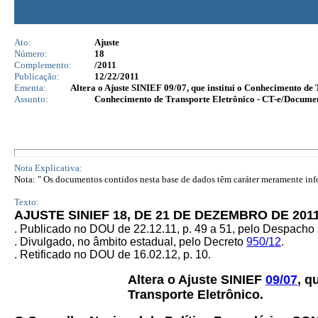
Ato:
Ajuste
Número:
18
Complemento:
/2011
Publicação:
12/22/2011
Ementa:
Altera o Ajuste SINIEF 09/07, que institui o Conhecimento d
Assunto:
Conhecimento de Transporte Eletrônico - CT-e/Docume
Nota Explicativa:
Nota: " Os documentos contidos nesta base de dados têm caráter meramente infor
Texto:
AJUSTE SINIEF 18, DE 21 DE DEZEMBRO DE 201
. Publicado no DOU de 22.12.11, p. 49 a 51, pelo Despach
. Divulgado, no âmbito estadual, pelo Decreto
950/12
.
. Retificado no DOU de 16.02.12, p. 10.
Altera o Ajuste SINIEF
09/07
, q
Transporte Eletrônico.