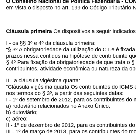
O Conselho Nacional de Política Fazendária - CO
em vista o disposto no art. 199 do Código Tributário 
Cláusula primeira
Os dispositivos a seguir indicado
I - os §§ 3º e 4º da cláusula primeira:
“§ 3º A obrigatoriedade da utilização do CT-e é fixad
prazos nessa contidos na hipótese de contribuinte q
§ 4º Para fixação da obrigatoriedade de que trata o §
contribuintes, atividade econômica ou natureza da op
II - a cláusula vigésima quarta:
“Cláusula vigésima quarta Os contribuintes do ICMS 
nos termos do § 3º, a partir das seguintes datas:
I - 1º de setembro de 2012, para os contribuintes do 
a) rodoviário relacionados no Anexo Único;
b) dutoviário;
c) aéreo;
II - 1º de dezembro de 2012, para os contribuintes do 
III - 1º de março de 2013, para os contribuintes do m