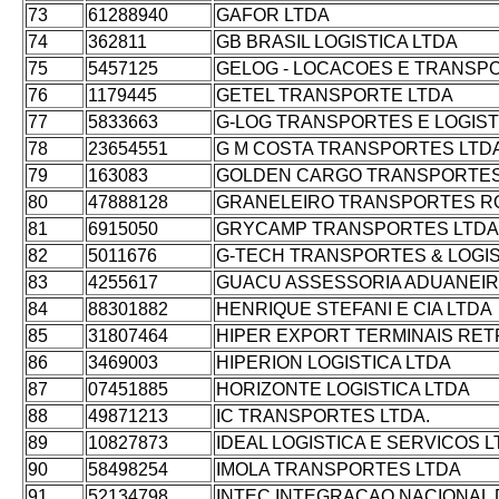
73
61288940
GAFOR LTDA
74
362811
GB BRASIL LOGISTICA LTDA
75
5457125
GELOG - LOCACOES E TRANSPO
76
1179445
GETEL TRANSPORTE LTDA
77
5833663
G-LOG TRANSPORTES E LOGISTI
78
23654551
G M COSTA TRANSPORTES LTD
79
163083
GOLDEN CARGO TRANSPORTES 
80
47888128
GRANELEIRO TRANSPORTES RO
81
6915050
GRYCAMP TRANSPORTES LTDA
82
5011676
G-TECH TRANSPORTES & LOGIS
83
4255617
GUACU ASSESSORIA ADUANEIR
84
88301882
HENRIQUE STEFANI E CIA LTDA
85
31807464
HIPER EXPORT TERMINAIS RE
86
3469003
HIPERION LOGISTICA LTDA
87
07451885
HORIZONTE LOGISTICA LTDA
88
49871213
IC TRANSPORTES LTDA.
89
10827873
IDEAL LOGISTICA E SERVICOS 
90
58498254
IMOLA TRANSPORTES LTDA
91
52134798
INTEC INTEGRACAO NACIONAL