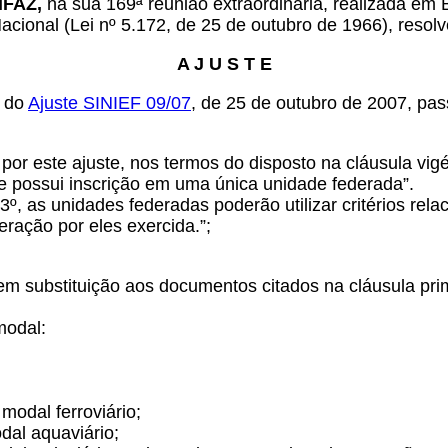
NFAZ,
na sua 169ª reunião extraordinária, realizada em 
Nacional (Lei nº 5.172, de 25 de outubro de 1966), resolv
A J U S T E
s do
Ajuste SINIEF 09/07
, de 25 de outubro de 2007, pa
a por este ajuste, nos termos do disposto na cláusula v
ue possui inscrição em uma única unidade federada”.
 3º, as unidades federadas poderão utilizar critérios rel
eração por eles exercida.”;
em substituição aos documentos citados na cláusula prim
modal:
modal ferroviário;
odal aquaviário;