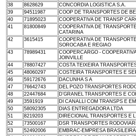
38
8628629
CONCORDIA LOGISTICA S.A.
39
94511987
COOP DE TRANSPORTES DE BE
40
71895023
COOPERATIVA DE TRANSP CAR
41
81800849
COOPERATIVA DE TRANSPORTE
CATARINA
42
3615415
COOPERATIVA DE TRANSPORT
SOROCABA E REGIAO
43
78989431
COOPERCARGO - COOPERATIV
JOINVILLE
44
78807427
COSTA TEIXEIRA TRANSPORTE
45
48060297
COSTEIRA TRANSPORTES E SE
46
59172676
DACUNHA S A
47
76642743
DEL POZO TRANSPORTES RODO
48
22447684
D'GRANEL TRANSPORTES E CO
49
3591919
DI CANALLI COM TRANSPS E E
50
58092305
DIAS ENTREGADORA LTDA
51
8219203
DIRECIONAL TRANSPORTES E L
52
73500167
DSR TRANSPORTES RODOVIARI
53
52492006
EMBRAC-EMPRESA BRASILEIRA