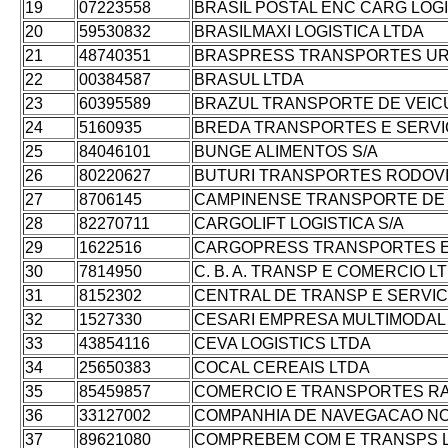
19
07223558
BRASIL POSTAL ENC CARG LOGI
20
59530832
BRASILMAXI LOGISTICA LTDA
21
48740351
BRASPRESS TRANSPORTES UR
22
00384587
BRASUL LTDA
23
60395589
BRAZUL TRANSPORTE DE VEIC
24
5160935
BREDA TRANSPORTES E SERVIC
25
84046101
BUNGE ALIMENTOS S/A
26
80220627
BUTURI TRANSPORTES RODOVI
27
8706145
CAMPINENSE TRANSPORTE DE
28
82270711
CARGOLIFT LOGISTICA S/A
29
1622516
CARGOPRESS TRANSPORTES E 
30
7814950
C. B. A. TRANSP E COMERCIO L
31
8152302
CENTRAL DE TRANSP E SERVIC
32
1527330
CESARI EMPRESA MULTIMODAL 
33
43854116
CEVA LOGISTICS LTDA
34
25650383
COCAL CEREAIS LTDA
35
85459857
COMERCIO E TRANSPORTES R
36
33127002
COMPANHIA DE NAVEGACAO N
37
89621080
COMPREBEM COM E TRANSPS 