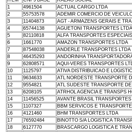
1
4961504
ACTUAL CARGO LTDA
2
55753578
ADEMIR COMERCIO DE VEICUL
3
11404873
AGT - ARMAZENS GERAIS E TR
4
65744138
AGUETONI TRANSPORTES LTD
5
82110818
ALFA TRANSPORTES ESPECIAIS
6
1661770
AMAZON TRANSPORTES LTDA
7
87548038
ANDERLE TRANSPORTES LTDA
8
46435293
ANDORINHA TRANSPORTADORA
9
62808571
AQUI-VERES TRANSPORTES LT
10
1125797
ATIVA DISTRIBUICAO E LOGISTI
11
9634633
ATL NORDESTE TRANSPORTE D
12
9554821
ATL SUDESTE TRANSPORTE DE
13
6208105
ATRHOL AGENCIA E TRANSPS H
14
11456525
AVANTE BRASIL TRANSPORTES 
15
1107327
BBM SERVICOS E TRANSPORTE
16
4121460
BHM TRANSPORTES LTDA
17
76592484
BINOTTO S/A LOGISTICA TRANS
18
6127770
BRASCARGO LOGISTICA E TRA