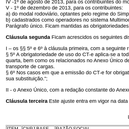
IV -1º de agosto de 2013, para os contribuintes do 
V - 1º de dezembro de 2013, para os contribuintes:
a) do modal rodoviário, optantes pelo regime do Simp
b) cadastrados como operadores no sistema Multimod
Parágrafo único. Ficam mantidas as obrigatoriedades
Cláusula segunda
Ficam acrescidos os seguintes di
I – os §§ 5º e 6º à cláusula primeira, com a seguinte 
§ 5º A obrigatoriedade de uso do CT-e aplica-se a to
quarta, bem como os relacionados no Anexo Único de
transporte de cargas.
§ 6º
Nos casos em que a emissão do CT-e for obrigat
sua substituição.”;
II - o Anexo Único, com a redação constante do Anexo
Cláusula terceira
Este ajuste entra em vigor na data 
ITEM
CNPJ BASE
RAZÃO SOCIAL