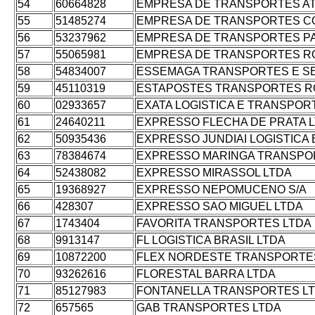
54
60664828
EMPRESA DE TRANSPORTES AT
55
51485274
EMPRESA DE TRANSPORTES C
56
53237962
EMPRESA DE TRANSPORTES P
57
55065981
EMPRESA DE TRANSPORTES R
58
54834007
ESSEMAGA TRANSPORTES E SE
59
45110319
ESTAPOSTES TRANSPORTES R
60
02933657
EXATA LOGISTICA E TRANSPOR
61
24640211
EXPRESSO FLECHA DE PRATA 
62
50935436
EXPRESSO JUNDIAI LOGISTICA
63
78384674
EXPRESSO MARINGA TRANSPO
64
52438082
EXPRESSO MIRASSOL LTDA
65
19368927
EXPRESSO NEPOMUCENO S/A
66
428307
EXPRESSO SAO MIGUEL LTDA
67
1743404
FAVORITA TRANSPORTES LTDA
68
9913147
FL LOGISTICA BRASIL LTDA
69
10872200
FLEX NORDESTE TRANSPORTE
70
93262616
FLORESTAL BARRA LTDA
71
85127983
FONTANELLA TRANSPORTES L
72
657565
GAB TRANSPORTES LTDA