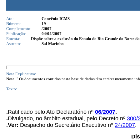
Ato:
Convênio ICMS
Número:
19
Complemento:
/2007
Publicação:
04/04/2007
Ementa:
Dispõe sobre a exclusão do Estado do Rio Grande do Norte da
Assunto:
Sal Marinho
Nota Explicativa:
Nota: " Os documentos contidos nesta base de dados têm caráter meramente infor
Texto:
.
Ratificado pelo Ato Declaratório nº
06/2007
.
.
Divulgado, no âmbito estadual, pelo Decreto nº
300/
.Ver:
Despacho do Secretário Executivo nº
24/2007
.
Dis