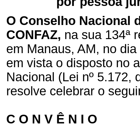
por pessoa ju
O Conselho Nacional de
CONFAZ,
na sua 134ª re
em Manaus, AM, no dia 
em vista o disposto no a
Nacional (Lei nº 5.172, 
resolve celebrar o segui
C O N V Ê N I O