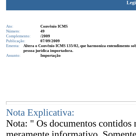
Legi
Ato:
Convênio ICMS
Número:
49
Complemento:
/2009
Publicação:
07/09/2009
Ementa:
Altera o Convênio ICMS 135/02, que harmoniza entendimento sob
pessoa jurídica importadora.
Assunto:
Importação
Nota Explicativa:
Nota: " Os documentos contidos n
meramente informativo. Somente 