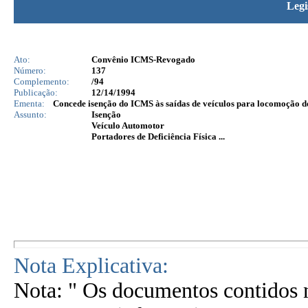
Legi
Ato:
Convênio ICMS-Revogado
Número:
137
Complemento:
/94
Publicação:
12/14/1994
Ementa:
Concede isenção do ICMS às saídas de veículos para locomoção de d
Assunto:
Isenção
Veículo Automotor
Portadores de Deficiência Física ...
Nota Explicativa:
Nota: " Os documentos contidos n