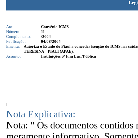
Legi
Ato:
Convênio ICMS
Número:
11
Complemento:
/2004
Publicação:
04/08/2004
Ementa:
Autoriza o Estado do Piauí a conceder isenção do ICMS nas
TERESINA – PIAUÍ (APAE).
Assunto:
Instituições S/ Fim Luc./Pública
Nota Explicativa:
Nota: " Os documentos contidos n
meramente informativo. Somente 