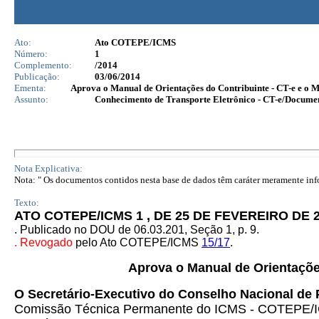
Ato:
Ato COTEPE/ICMS
Número:
1
Complemento:
/2014
Publicação:
03/06/2014
Ementa:
Aprova o Manual de Orientações do Contribuinte - CT-e e o 
Assunto:
Conhecimento de Transporte Eletrônico - CT-e/Docume
Nota Explicativa:
Nota: " Os documentos contidos nesta base de dados têm caráter meramente infor
Texto:
ATO COTEPE/ICMS 1 , DE 25 DE FEVEREIRO DE 2
. Publicado no DOU de 06.03.201, Seção 1, p. 9.
. Revogado
pelo Ato COTEPE/ICMS
15/17
.
Aprova o Manual de Orientaçõe
O Secretário-Executivo do Conselho Nacional de 
Comissão Técnica Permanente do ICMS - COTEPE/ICMS