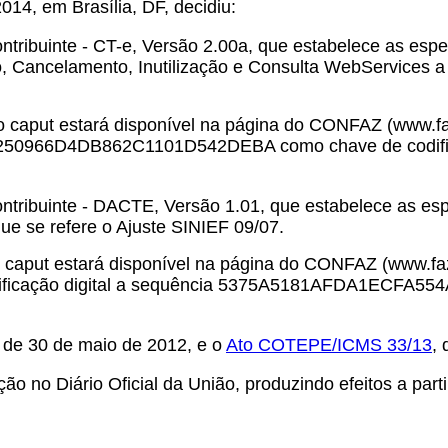
2014, em Brasília, DF, decidiu:
tribuinte - CT-e, Versão 2.00a, que estabelece as esp
, Cancelamento, Inutilização e Consulta WebServices a 
o caput estará disponível na página do CONFAZ (www.fa
50966D4DB862C1101D542DEBA como chave de codificaçã
tribuinte - DACTE, Versão 1.01, que estabelece as esp
e se refere o Ajuste SINIEF 09/07.
o caput estará disponível na página do CONFAZ (www.faz
ificação digital a sequência 5375A5181AFDA1ECFA554A
, de 30 de maio de 2012, e o
Ato COTEPE/ICMS 33/13
,
ão no Diário Oficial da União, produzindo efeitos a part