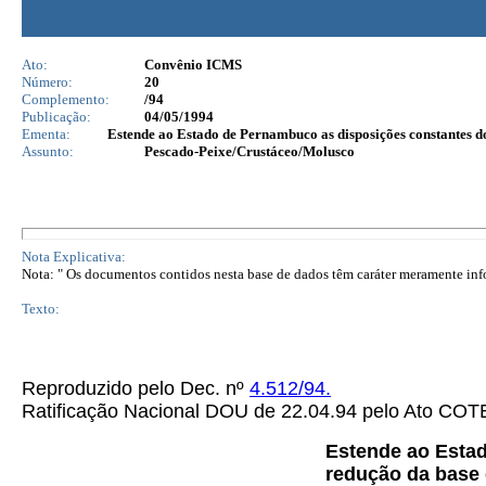
Ato:
Convênio ICMS
Número:
20
Complemento:
/94
Publicação:
04/05/1994
Ementa:
Estende ao Estado de Pernambuco as disposições constantes d
Assunto:
Pescado-Peixe/Crustáceo/Molusco
Nota Explicativa:
Nota: " Os documentos contidos nesta base de dados têm caráter meramente infor
Texto:
Reproduzido pelo Dec. nº
4.512/94.
Ratificação Nacional DOU de 22.04.94 pelo Ato C
Estende ao Esta
redução da base 