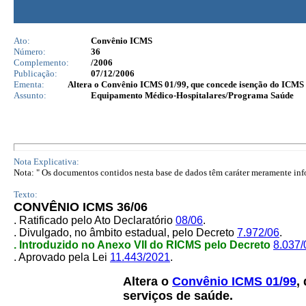
Ato:
Convênio ICMS
Número:
36
Complemento:
/2006
Publicação:
07/12/2006
Ementa:
Altera o Convênio ICMS 01/99, que concede isenção do ICMS à
Assunto:
Equipamento Médico-Hospitalares/Programa Saúde
Nota Explicativa:
Nota: " Os documentos contidos nesta base de dados têm caráter meramente infor
Texto:
CONVÊNIO ICMS 36/06
. Ratificado pelo Ato Declaratório
08/06
.
. Divulgado, no âmbito estadual, pelo Decreto
7.972/06
.
. Introduzido no Anexo VII do RICMS pelo Decreto
8.037/
. Aprovado pela Lei
11.443/2021
.
Altera o
Convênio ICMS 01/99
,
serviços de saúde.