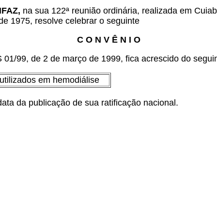
ONFAZ,
na sua 122ª reunião ordinária, realizada em Cuiab
de 1975, resolve celebrar o seguinte
C O N V Ê N I O
1/99, de 2 de março de 1999, fica acrescido do seguin
 utilizados em hemodiálise
ata da publicação de sua ratificação nacional.