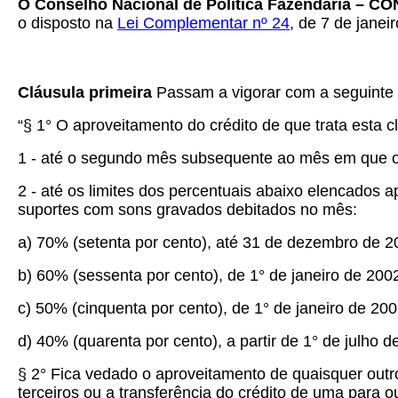
O Conselho Nacional de Política Fazendária – C
o disposto na
Lei Complementar nº 24
, de 7 de janei
Cláusula primeira
Passam a vigorar com a seguinte 
“§ 1° O aproveitamento do crédito de que trata esta 
1 - até o segundo mês subsequente ao mês em que oco
2 - até os limites dos percentuais abaixo elencados 
suportes com sons gravados debitados no mês:
a) 70% (setenta por cento), até 31 de dezembro de 2
b) 60% (sessenta por cento), de 1° de janeiro de 20
c) 50% (cinquenta por cento), de 1° de janeiro de 20
d) 40% (quarenta por cento), a partir de 1° de julho d
§ 2° Fica vedado o aproveitamento de quaisquer out
terceiros ou a transferência do crédito de uma para o