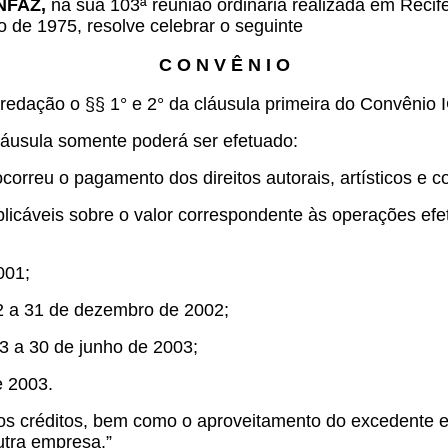
ONFAZ,
na sua 103ª reunião ordinária realizada em Recif
ro de 1975, resolve celebrar o seguinte
C O N V Ê N I O
redação o §§ 1° e 2° da cláusula primeira do Convênio
cláusula somente poderá ser efetuado:
rreu o pagamento dos direitos autorais, artísticos e c
aplicáveis sobre o valor correspondente às operações ef
001;
02 a 31 de dezembro de 2002;
03 a 30 de junho de 2003;
e 2003.
ros créditos, bem como o aproveitamento do excedente 
utra empresa.”